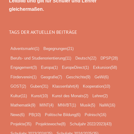
Leitbild und gilt für Schüler und Lehrer
gleichermaßen.
TAGS DER AKTUELLEN BEITRÄGE
Adventsmarkt
(1)
Begegnungen
(21)
Berufs- und Studienorientierung
(11)
Deutsch
(22)
DPSP
(28)
Engagement
(3)
Europa
(1)
EuropeDirect
(1)
Exkursion
(58)
Förderverein
(1)
Geografie
(7)
Geschichte
(9)
GeWi
(6)
GOST
(2)
Guben
(31)
Klassenfahrt
(4)
Kooperation
(10)
Kultur
(11)
Kunst
(10)
Kunst des Monats
(2)
Lehrer
(2)
Mathematik
(9)
MINT
(4)
MNVBT
(1)
Musik
(5)
NaWi
(16)
News
(6)
PB
(10)
Politische Bildung
(6)
Polnisch
(16)
Projekte
(35)
Projektewoche
(8)
Schuljahr 2022/2023
(43)
Schuljahr 2023/2024
(25)
Schuljahr 2024/2025
(35)