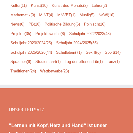
Kultur
(11)
Kunst
(10)
Kunst des Monats
(2)
Lehrer
(2)
Mathematik
(9)
MINT
(4)
MNVBT
(1)
Musik
(5)
NaWi
(16)
News
(6)
PB
(10)
Politische Bildung
(6)
Polnisch
(16)
Projekte
(35)
Projektewoche
(8)
Schuljahr 2022/2023
(43)
Schuljahr 2023/2024
(25)
Schuljahr 2024/2025
(35)
Schuljahr 2025/2026
(44)
Schulleben
(71)
Sek II
(6)
Sport
(14)
Sprachen
(8)
Studienfahrt
(1)
Tag der offenen Tür
(1)
Tanz
(1)
Traditionen
(24)
Wettbewerbe
(23)
UNSER LEITSATZ
"Lernen mit Kopf, Herz und Hand“ ist unser