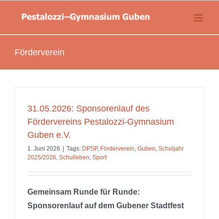
Zum
springen
Inhalt
springen
Förderverein
31.05.2026: Sponsorenlauf des
Fördervereins Pestalozzi-Gymnasium
Guben e.V.
1. Juni 2026
|
Tags:
DPSP
,
Förderverein
,
Guben
,
Schuljahr
2025/2026
,
Schulleben
,
Sport
Gemeinsam Runde für Runde:
Sponsorenlauf auf dem Gubener Stadtfest