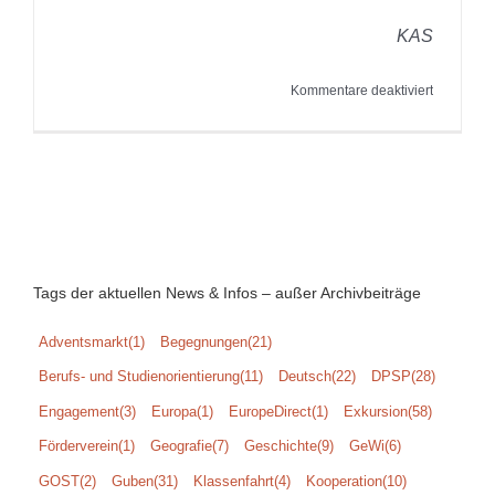
KAS
für
Kommentare deaktiviert
31.05.202
Sponsoren
des
Förderver
Pestalozzi
Gymnasi
Guben
e.V.
Tags der aktuellen News & Infos – außer Archivbeiträge
Adventsmarkt
(1)
Begegnungen
(21)
Berufs- und Studienorientierung
(11)
Deutsch
(22)
DPSP
(28)
Engagement
(3)
Europa
(1)
EuropeDirect
(1)
Exkursion
(58)
Förderverein
(1)
Geografie
(7)
Geschichte
(9)
GeWi
(6)
GOST
(2)
Guben
(31)
Klassenfahrt
(4)
Kooperation
(10)