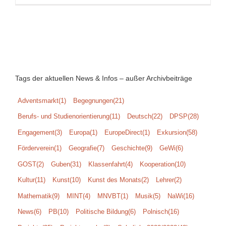
Mathemati
2024
Regionalr
Tags der aktuellen News & Infos – außer Archivbeiträge
Adventsmarkt
(1)
Begegnungen
(21)
Berufs- und Studienorientierung
(11)
Deutsch
(22)
DPSP
(28)
Engagement
(3)
Europa
(1)
EuropeDirect
(1)
Exkursion
(58)
Förderverein
(1)
Geografie
(7)
Geschichte
(9)
GeWi
(6)
GOST
(2)
Guben
(31)
Klassenfahrt
(4)
Kooperation
(10)
Kultur
(11)
Kunst
(10)
Kunst des Monats
(2)
Lehrer
(2)
Mathematik
(9)
MINT
(4)
MNVBT
(1)
Musik
(5)
NaWi
(16)
News
(6)
PB
(10)
Politische Bildung
(6)
Polnisch
(16)