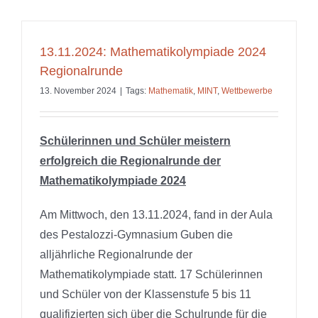
Exkursion
im
Rahmen
der
13.11.2024: Mathematikolympiade 2024
Berufliche
Regionalrunde
Orientieru
ins
13. November 2024
|
Tags:
Mathematik
,
MINT
,
Wettbewerbe
alte
Chemifas
Guben
Schülerinnen und Schüler meistern
erfolgreich die Regionalrunde der
Mathematikolympiade 2024
Am Mittwoch, den 13.11.2024, fand in der Aula
des Pestalozzi-Gymnasium Guben die
alljährliche Regionalrunde der
Mathematikolympiade statt. 17 Schülerinnen
und Schüler von der Klassenstufe 5 bis 11
qualifizierten sich über die Schulrunde für die