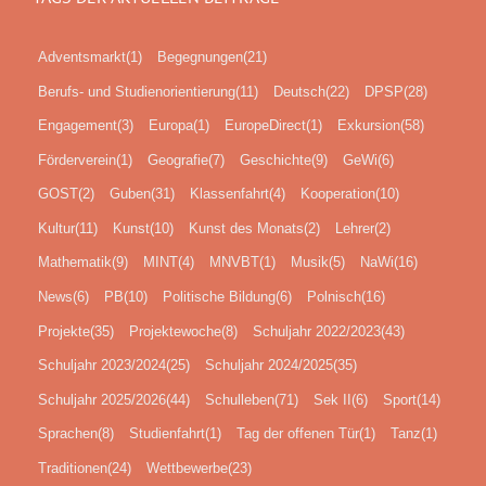
Adventsmarkt
(1)
Begegnungen
(21)
Berufs- und Studienorientierung
(11)
Deutsch
(22)
DPSP
(28)
Engagement
(3)
Europa
(1)
EuropeDirect
(1)
Exkursion
(58)
Förderverein
(1)
Geografie
(7)
Geschichte
(9)
GeWi
(6)
GOST
(2)
Guben
(31)
Klassenfahrt
(4)
Kooperation
(10)
Kultur
(11)
Kunst
(10)
Kunst des Monats
(2)
Lehrer
(2)
Mathematik
(9)
MINT
(4)
MNVBT
(1)
Musik
(5)
NaWi
(16)
News
(6)
PB
(10)
Politische Bildung
(6)
Polnisch
(16)
Projekte
(35)
Projektewoche
(8)
Schuljahr 2022/2023
(43)
Schuljahr 2023/2024
(25)
Schuljahr 2024/2025
(35)
Schuljahr 2025/2026
(44)
Schulleben
(71)
Sek II
(6)
Sport
(14)
Sprachen
(8)
Studienfahrt
(1)
Tag der offenen Tür
(1)
Tanz
(1)
Traditionen
(24)
Wettbewerbe
(23)