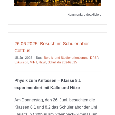
für
Kommentare deaktiviert
03.07.202
Physik
trifft
Kino
–
26.06.2025: Besuch im Schülerlabor
Exkursion
Cottbus
nach
Cottbus
15. Juli 2025
|
Tags:
Berufs- und Studienorientierung
,
DPSP
,
Exkursion
,
MINT
,
NaWi
,
Schuljahr 2024/2025
Physik zum Anfassen – Klasse 8.1
experimentiert mit Kälte und Hitze
Am Donnerstag, den 26. Juni, besuchten die
Klassen 8.1 und 8.2 das Schülerlabor der Uni
Lausitz in Cottbus am Steenbeck-Gymnasium.