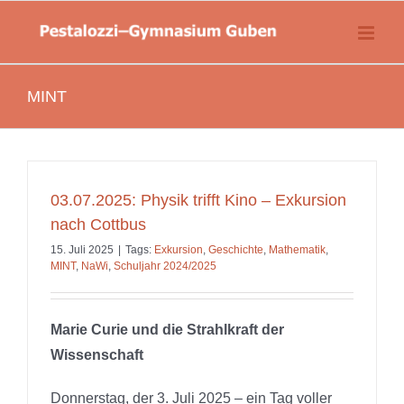
Zum
springen
Inhalt
springen
MINT
03.07.2025: Physik trifft Kino – Exkursion
nach Cottbus
15. Juli 2025
|
Tags:
Exkursion
,
Geschichte
,
Mathematik
,
MINT
,
NaWi
,
Schuljahr 2024/2025
Marie Curie und die Strahlkraft der
Wissenschaft
Donnerstag, der 3. Juli 2025 – ein Tag voller