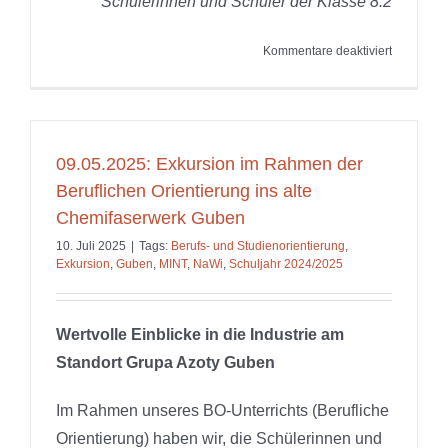
Schülerinnen und Schüler der Klasse 8.2
für
Kommentare deaktiviert
26.06.202
Besuch
im
Schülerla
Cottbus
09.05.2025: Exkursion im Rahmen der
Beruflichen Orientierung ins alte
Chemifaserwerk Guben
10. Juli 2025
|
Tags:
Berufs- und Studienorientierung
,
Exkursion
,
Guben
,
MINT
,
NaWi
,
Schuljahr 2024/2025
Wertvolle Einblicke in die Industrie am
Standort Grupa Azoty Guben
Im Rahmen unseres BO-Unterrichts (Berufliche
Orientierung) haben wir, die Schülerinnen und