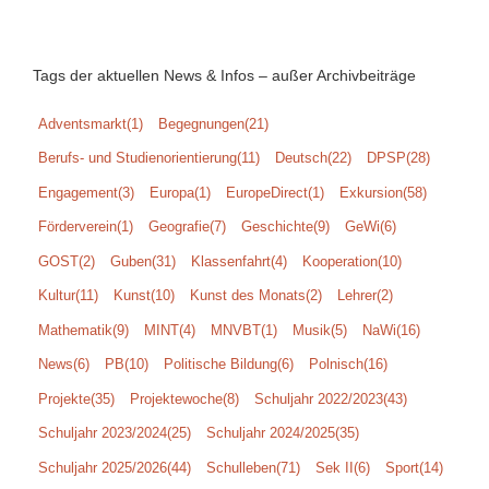
Tags der aktuellen News & Infos – außer Archivbeiträge
Adventsmarkt
(1)
Begegnungen
(21)
Berufs- und Studienorientierung
(11)
Deutsch
(22)
DPSP
(28)
Engagement
(3)
Europa
(1)
EuropeDirect
(1)
Exkursion
(58)
Förderverein
(1)
Geografie
(7)
Geschichte
(9)
GeWi
(6)
GOST
(2)
Guben
(31)
Klassenfahrt
(4)
Kooperation
(10)
Kultur
(11)
Kunst
(10)
Kunst des Monats
(2)
Lehrer
(2)
Mathematik
(9)
MINT
(4)
MNVBT
(1)
Musik
(5)
NaWi
(16)
News
(6)
PB
(10)
Politische Bildung
(6)
Polnisch
(16)
Projekte
(35)
Projektewoche
(8)
Schuljahr 2022/2023
(43)
Schuljahr 2023/2024
(25)
Schuljahr 2024/2025
(35)
Schuljahr 2025/2026
(44)
Schulleben
(71)
Sek II
(6)
Sport
(14)