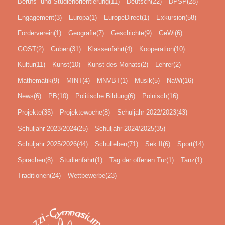
Berufs- und Studienorientierung
(11)
Deutsch
(22)
DPSP
(28)
Engagement
(3)
Europa
(1)
EuropeDirect
(1)
Exkursion
(58)
Förderverein
(1)
Geografie
(7)
Geschichte
(9)
GeWi
(6)
GOST
(2)
Guben
(31)
Klassenfahrt
(4)
Kooperation
(10)
Kultur
(11)
Kunst
(10)
Kunst des Monats
(2)
Lehrer
(2)
Mathematik
(9)
MINT
(4)
MNVBT
(1)
Musik
(5)
NaWi
(16)
News
(6)
PB
(10)
Politische Bildung
(6)
Polnisch
(16)
Projekte
(35)
Projektewoche
(8)
Schuljahr 2022/2023
(43)
Schuljahr 2023/2024
(25)
Schuljahr 2024/2025
(35)
Schuljahr 2025/2026
(44)
Schulleben
(71)
Sek II
(6)
Sport
(14)
Sprachen
(8)
Studienfahrt
(1)
Tag der offenen Tür
(1)
Tanz
(1)
Traditionen
(24)
Wettbewerbe
(23)