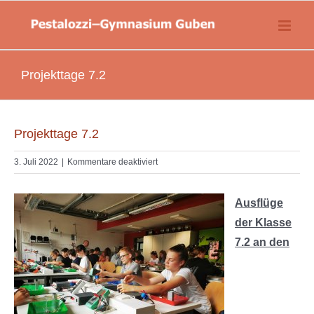
Zum
springen
Inhalt
springen
Projekttage 7.2
Projekttage 7.2
für
3. Juli 2022
|
Kommentare deaktiviert
Projekttage
7.2
Ausflüge
der Klasse
7.2 an den