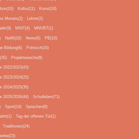
tion
(10)
Kultur
(11)
Kunst
(10)
es Monats
(2)
Lehrer
(2)
tik
(9)
MINT
(4)
MNVBT
(1)
)
NaWi
(16)
News
(6)
PB
(10)
he Bildung
(6)
Polnisch
(16)
(35)
Projektewoche
(8)
hr 2022/2023
(43)
hr 2023/2024
(25)
hr 2024/2025
(35)
hr 2025/2026
(44)
Schulleben
(71)
)
Sport
(14)
Sprachen
(8)
ahrt
(1)
Tag der offenen Tür
(1)
Traditionen
(24)
erbe
(23)