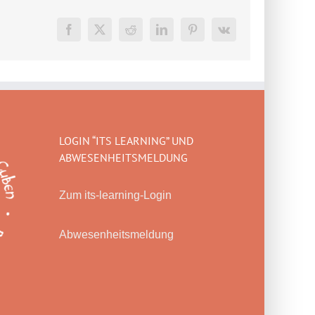
Facebook
X
Reddit
LinkedIn
Pinterest
Vk
LOGIN “ITS LEARNING” UND
ABWESENHEITSMELDUNG
Zum its-learning-Login
Abwesenheitsmeldung