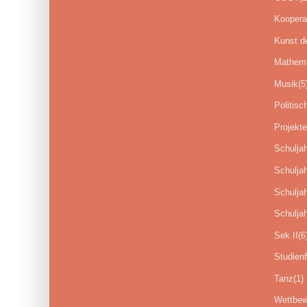
Koopera
Kunst d
Mathema
Musik
(5
Politisc
Projekte
Schulja
Schulja
Schulja
Schulja
Sek II
(6
Studienf
Tanz
(1)
Wettbew