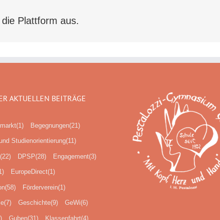
 die Plattform aus.
ER AKTUELLEN BEITRÄGE
markt
(1)
Begegnungen
(21)
und Studienorientierung
(11)
(22)
DPSP
(28)
Engagement
(3)
1)
EuropeDirect
(1)
on
(58)
Förderverein
(1)
ie
(7)
Geschichte
(9)
GeWi
(6)
)
Guben
(31)
Klassenfahrt
(4)