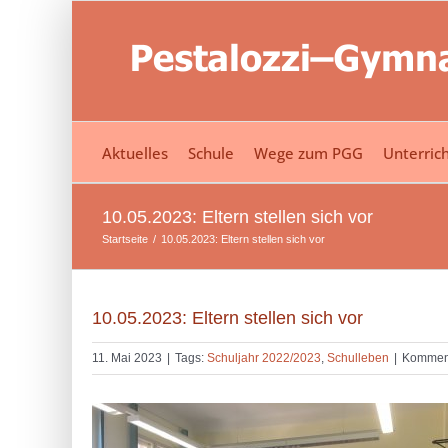
Zum
springen
Inhalt
springen
Aktuelles
Schule
Wege zum PGG
Unterric
10.05.2023: Eltern stellen sich vor
Startseite
10.05.2023: Eltern stellen sich vor
10.05.2023: Eltern stellen sich vor
11. Mai 2023
|
Tags:
Schuljahr 2022/2023
,
Schulleben
|
Komment