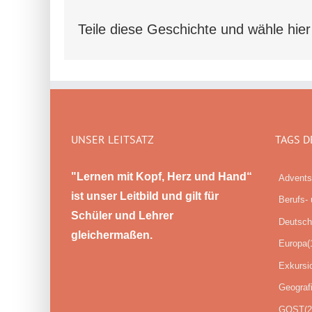
Teile diese Geschichte und wähle hier
UNSER LEITSATZ
TAGS D
"Lernen mit Kopf, Herz und Hand“
Advents
ist unser Leitbild und gilt für
Berufs- 
Schüler und Lehrer
Deutsch
gleichermaßen.
Europa
(
Exkursi
Geograf
GOST
(2